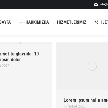
info@
SAYFA
HAKKIMIZDA
HIZMETLERIMIZ
İLE
SAYFA
HAKKIMIZDA
HIZMETLERIMIZ
İLE
met to glavrida: 10
 ipsm dolor
t 2020
Lorem ipsum nulla am
17 Şubat 2020