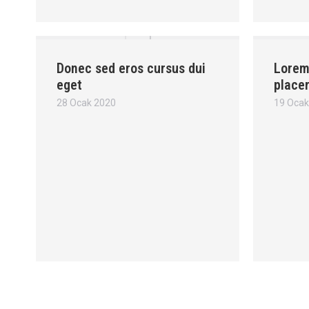
Donec sed eros cursus dui
Lorem 
eget
place
28 Ocak 2020
19 Ocak