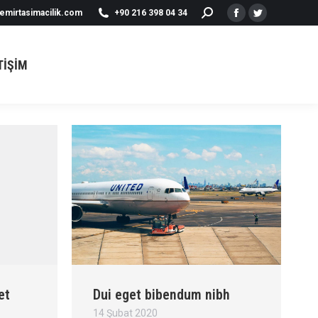
emirtasimacilik.com
+90 216 398 04 34
TIŞIM
TIŞIM
et
Dui eget bibendum nibh
14 Şubat 2020