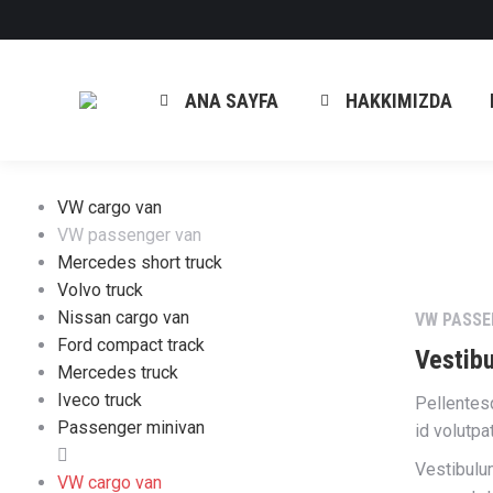
ANA SAYFA
HAKKIMIZDA
VW cargo van
VW passenger van
Mercedes short truck
Volvo truck
Nissan cargo van
VW PASSE
Ford compact track
Vestibu
Mercedes truck
Iveco truck
Pellentes
Passenger minivan
id volutpa
Vestibulu
VW cargo van