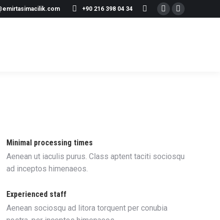
@emirtasimacilik.com
+90 216 398 04 34
Minimal processing times
Aenean ut iaculis purus. Class aptent taciti sociosqu
ad inceptos himenaeos.
Experienced staff
Aenean sociosqu ad litora torquent per conubia